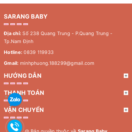
SARANG BABY
Địa chỉ:
Số 238 Quang Trung - P.Quang Trung -
Tp.Nam Định
Hotline:
0839 119933
Gmail:
minhphuong.188299@gmail.com
HƯỚNG DẪN
THANH TOÁN
VẬN CHUYỂN
@ Bản quyền thuộc về
Sarang Baby