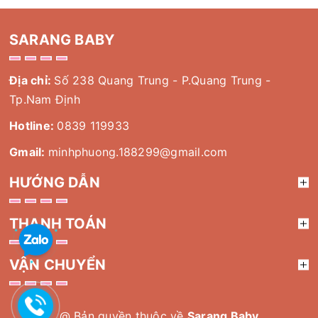
SARANG BABY
Địa chỉ:
Số 238 Quang Trung - P.Quang Trung -
Tp.Nam Định
Hotline:
0839 119933
Gmail:
minhphuong.188299@gmail.com
HƯỚNG DẪN
THANH TOÁN
VẬN CHUYỂN
@ Bản quyền thuộc về
Sarang Baby