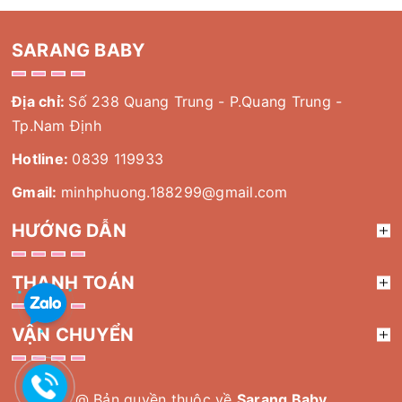
SARANG BABY
Địa chỉ:
Số 238 Quang Trung - P.Quang Trung -
Tp.Nam Định
Hotline:
0839 119933
Gmail:
minhphuong.188299@gmail.com
HƯỚNG DẪN
THANH TOÁN
VẬN CHUYỂN
@ Bản quyền thuộc về
Sarang Baby