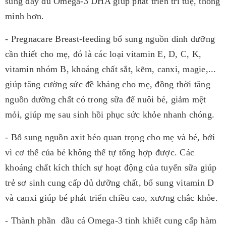
sung đầy đủ Omega-3 DHA giúp phát triển trí tuệ, thông
minh hơn.
- Pregnacare Breast-feeding bổ sung nguồn dinh dưỡng
cần thiết cho mẹ, đó là các loại vitamin E, D, C, K,
vitamin nhóm B, khoáng chất sắt, kẽm, canxi, magie,...
giúp tăng cường sức đề kháng cho mẹ, đồng thời tăng
nguồn dưỡng chất có trong sữa để nuôi bé, giảm mệt
mỏi, giúp mẹ sau sinh hồi phục sức khỏe nhanh chóng.
- Bổ sung nguồn axit béo quan trọng cho mẹ và bé, bởi
vì cơ thể của bé không thể tự tổng hợp được. Các
khoáng chất kích thích sự hoạt động của tuyến sữa giúp
trẻ sơ sinh cung cấp đủ dưỡng chất, bổ sung vitamin D
và canxi giúp bé phát triển chiều cao, xương chắc khỏe.
- Thành phần dầu cá Omega-3 tinh khiết cung cấp hàm