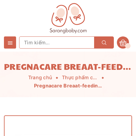
PREGNACARE BREAAT-FEEDING VITAMIN TỔNG HỢP SAU SINH CHO MẸ UK
Trang chủ
Thực phẩm chức năng cho mẹ
Pregnacare Breaat-feeding vitamin tổng hợp sau sinh cho mẹ UK